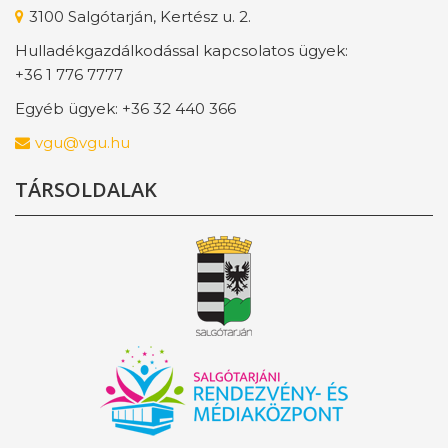
3100 Salgótarján, Kertész u. 2.
Hulladékgazdálkodással kapcsolatos ügyek:
+36 1 776 7777
Egyéb ügyek: +36 32 440 366
vgu@vgu.hu
TÁRSOLDALAK