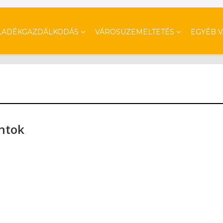
LADÉKGAZDÁLKODÁS
VÁROSÜZEMELTETÉS
EGYÉB 
ontok